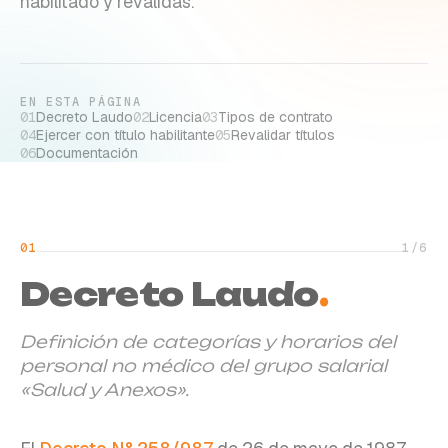
habilitado y reválidas.
EN ESTA PÁGINA
01
Decreto Laudo
02
Licencia
03
Tipos de contrato
04
Ejercer con título habilitante
05
Revalidar títulos
06
Documentación
01
1
/
6
Decreto Laudo
.
Definición de categorías y horarios del
personal no médico del grupo salarial
«Salud y Anexos».