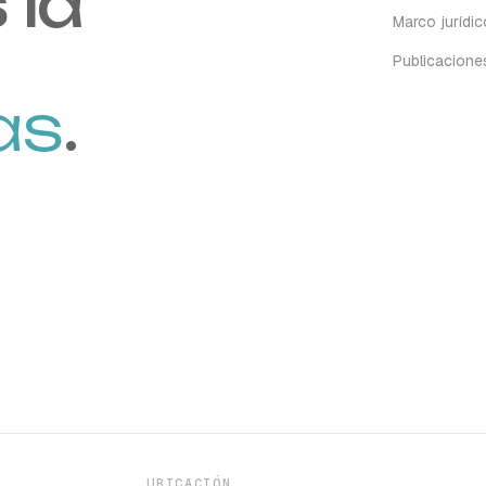
 la
Marco jurídic
Publicacione
as
.
UBICACIÓN