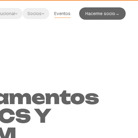
tucional
Socios
Eventos
Hacerme socio
→
amentos
CS Y
M